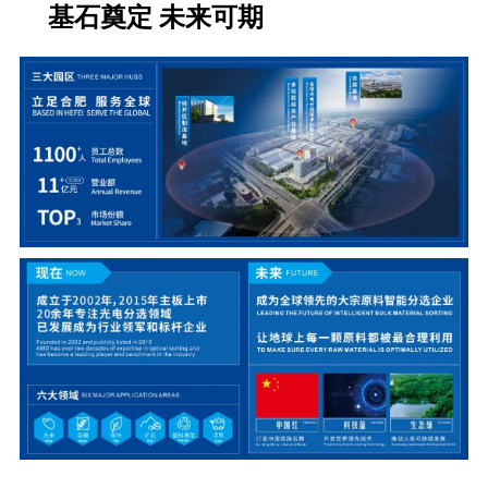
基石奠定 未来可期