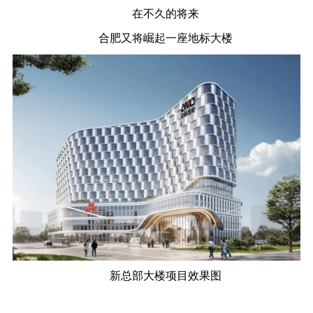
在不久的将来
合肥又将崛起一座地标大楼
新总部大楼项目效果图