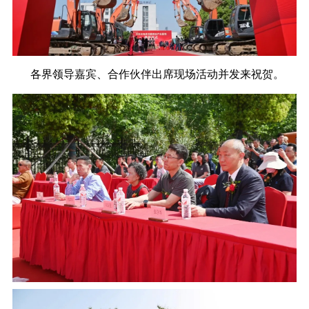
各界领导嘉宾、合作伙伴出席现场活动并发来祝贺。