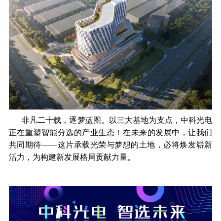
非凡二十载，逐梦蓝图。以三大基地为支点，中科光电
正在重塑智能分选的产业生态！在未来的发展中，让我们
共同期待——这片承载光荣与梦想的土地，必将焕发崭新
活力，为构建新发展格局贡献力量。