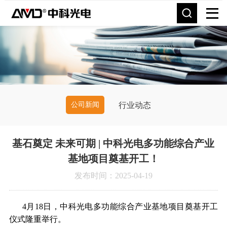
行业动态
公司新闻
基石奠定 未来可期 | 中科光电多功能综合产业
基地项目奠基开工！
发布时间：2025-04-19
4月18日，中科光电多功能综合产业基地项目奠基开工
仪式隆重举行。